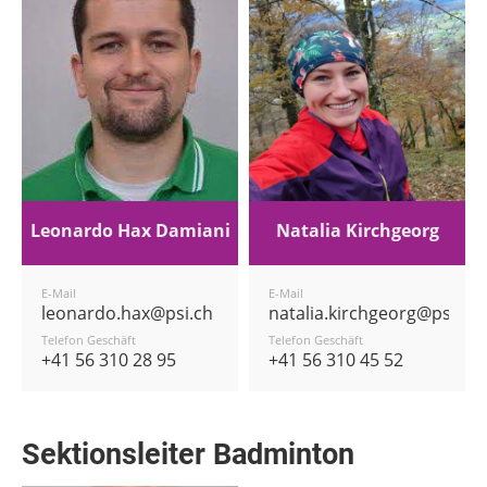
Leonardo Hax Damiani
Natalia Kirchgeorg
E-Mail
E-Mail
leonardo.hax@psi.ch
natalia.kirchgeorg@psi.ch
Telefon Geschäft
Telefon Geschäft
+41 56 310 28 95
+41 56 310 45 52
Sektionsleiter Badminton