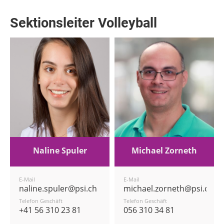
Sektionsleiter Volleyball
Naline Spuler
Michael Zorneth
E-Mail
E-Mail
naline.spuler@psi.ch
michael.zorneth@psi.ch
Telefon Geschäft
Telefon Geschäft
+41 56 310 23 81
056 310 34 81