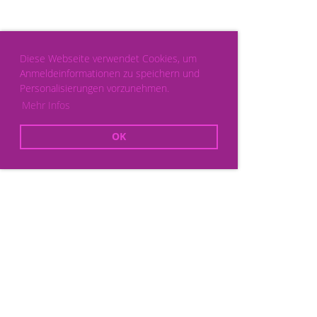
Diese Webseite verwendet Cookies, um
Anmeldeinformationen zu speichern und
Personalisierungen vorzunehmen.
Mehr Infos
OK
Powered by ClubDesk Vereinssoftware
|
ClubDesk Login