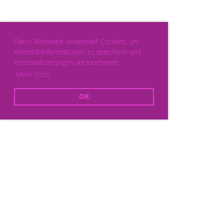
Diese Webseite verwendet Cookies, um
Anmeldeinformationen zu speichern und
Personalisierungen vorzunehmen.
Mehr Infos
OK
Powered by ClubDesk Vereinssoftware
|
ClubDesk Login