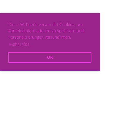
Diese Webseite verwendet Cookies, um
Anmeldeinformationen zu speichern und
Personalisierungen vorzunehmen.
Mehr Infos
OK
Powered by ClubDesk Vereinssoftware
|
ClubDesk Login