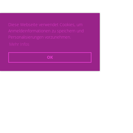
Diese Webseite verwendet Cookies, um
Anmeldeinformationen zu speichern und
Personalisierungen vorzunehmen.
Mehr Infos
OK
Powered by ClubDesk Vereinssoftware
|
ClubDesk Login